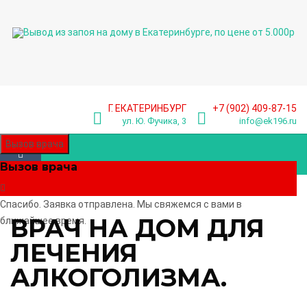
Г. ЕКАТЕРИНБУРГ
+7 (902) 409-87-15
ул. Ю. Фучика, 3
info@ek196.ru
Вызов врача
Вызов врача
Спасибо. Заявка отправлена. Мы свяжемся с вами в
ВРАЧ НА ДОМ ДЛЯ
ближайшее время.
ЛЕЧЕНИЯ
АЛКОГОЛИЗМА.