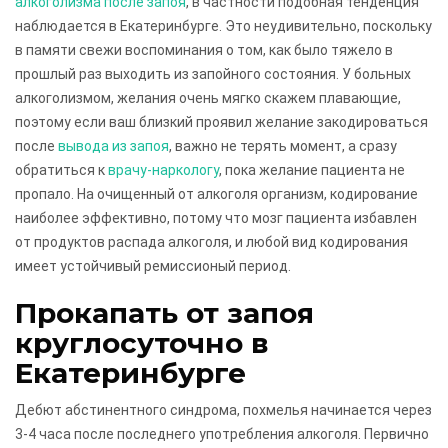
алкоголизма после запоя
, в частности подобная тенденция
наблюдается в Екатеринбурге. Это неудивительно, поскольку
в памяти свежи воспоминания о том, как было тяжело в
прошлый раз выходить из запойного состояния. У больных
алкоголизмом, желания очень мягко скажем плавающие,
поэтому если ваш близкий проявил желание закодироваться
после
вывода из запоя
, важно не терять момент, а сразу
обратиться к
врачу-наркологу
, пока желание пациента не
пропало. На очищенный от алкоголя организм, кодирование
наиболее эффективно, потому что мозг пациента избавлен
от продуктов распада алкоголя, и любой вид кодирования
имеет устойчивый ремиссионый период.
Прокапать от запоя
круглосуточно в
Екатеринбурге
Дебют абстинентного синдрома, похмелья начинается через
3-4 часа после последнего употребления алкоголя. Первично