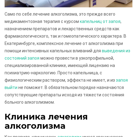
Само по себе лечение алкоголизма, это прежде всего
медикаментозная терапия с курсом
капельниц от запоя
,
назначением препаратов и лекарственных средств как
фармакологического, так и гомеопатического характера. В
Екатеринбурге, комплексное лечение от алкоголизма при
помощи интенсивных капельных вливаний для
выведения из
состояний запоя
можно провести в узкопрофильной,
специализированной клинике, имеющей лицензию на
психиатрию-наркологию. Просто капельница, с
физиологическим раствором, эффекта не имеет, и из
запоя
выйти
не поможет. В обязательном порядке назначаются
сопутствующие препараты исходя из тяжести состояния
больного алкоголизмом.
Клиника лечения
алкоголизма
Как правило, клинически,
алкоголизм
имеет хроническую